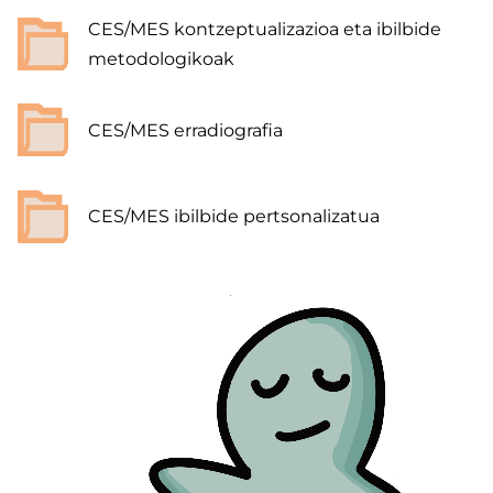
CES/MES kontzeptualizazioa eta ibilbide
metodologikoak
CES/MES erradiografia
CES/MES ibilbide pertsonalizatua