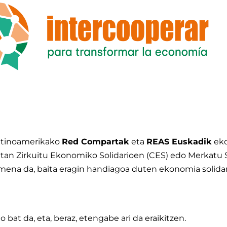
atinoamerikako
Red Compartak
eta
REAS Euskadik
eko
ietan Zirkuitu Ekonomiko Solidarioen (CES) edo Merkatu 
kimena da, baita eragin handiagoa duten ekonomia solida
bat da, eta, beraz, etengabe ari da eraikitzen.