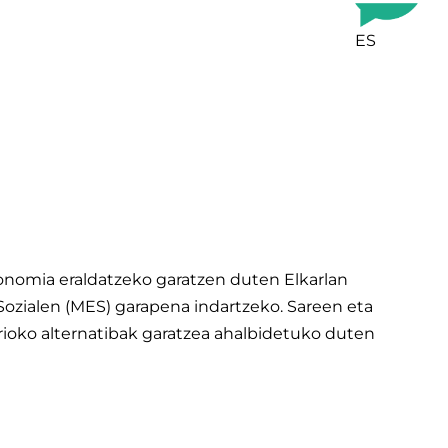
ES
nomia eraldatzeko garatzen duten Elkarlan
Sozialen (MES) garapena indartzeko. Sareen eta
rioko alternatibak garatzea ahalbidetuko duten