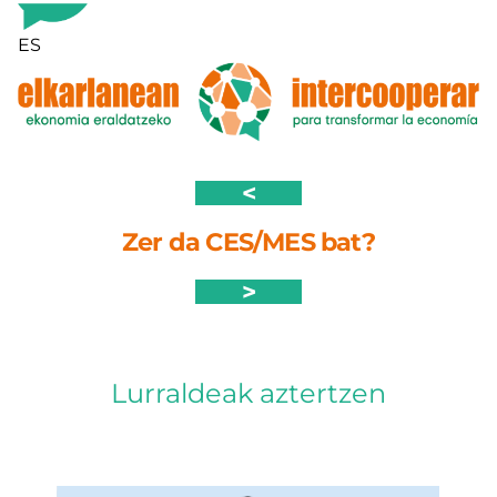
Zoaz
edukira
ES
<
Zer da CES/MES bat?
>
Lurraldeak aztertzen