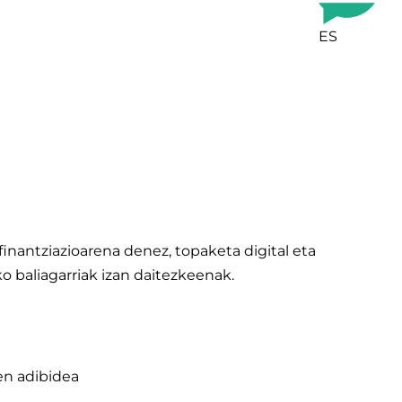
ES
inantziazioarena denez, topaketa digital eta
 baliagarriak izan daitezkeenak.
en adibidea