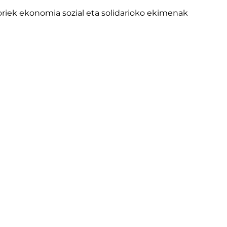
riek ekonomia sozial eta solidarioko ekimenak