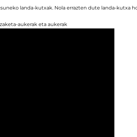
uneko landa-kutxak. Nola errazten dute landa-kutxa ho
tzaketa-aukerak eta aukerak