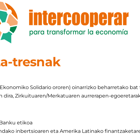
a-tresnak
Ekonomiko Solidario ororen) oinarrizko beharretako bat f
 dira, Zirkuituaren/Merkatuaren aurrerapen-egoeretarako
 Banku etikoa
indako inbertsioaren eta Amerika Latinako finantzaketar