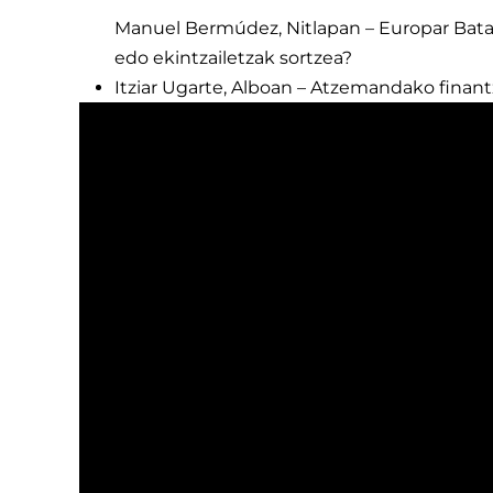
Manuel Bermúdez, Nitlapan – Europar Batas
edo ekintzailetzak sortzea?
Itziar Ugarte, Alboan – Atzemandako finan