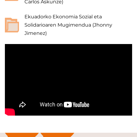
Carlos Askunze)
Ekuadorko Ekonomia Sozial eta
Solidarioaren Mugimendua (Jhonny
Jimenez)