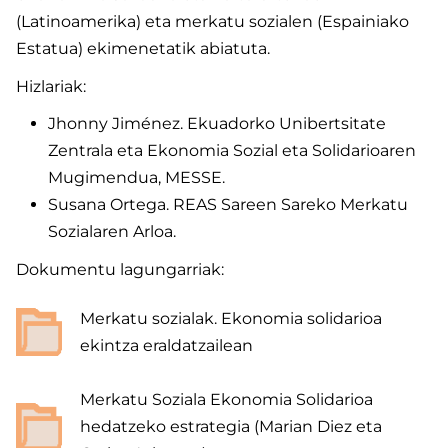
(Latinoamerika) eta merkatu sozialen (Espainiako
Estatua) ekimenetatik abiatuta.
Hizlariak:
Jhonny Jiménez. Ekuadorko Unibertsitate
Zentrala eta Ekonomia Sozial eta Solidarioaren
Mugimendua, MESSE.
Susana Ortega. REAS Sareen Sareko Merkatu
Sozialaren Arloa.
Dokumentu lagungarriak:
Merkatu sozialak. Ekonomia solidarioa
ekintza eraldatzailean
Merkatu Soziala Ekonomia Solidarioa
hedatzeko estrategia (Marian Diez eta