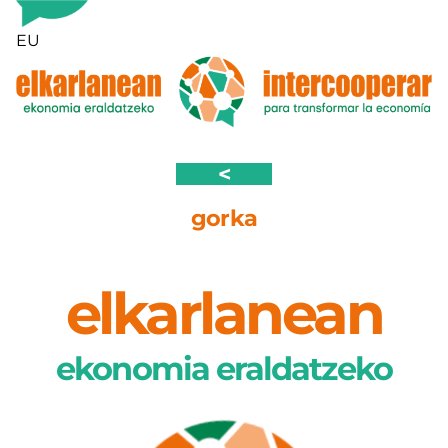
Saltar
al
EU
contenido
<
gorka
elkarlanean
ekonomia eraldatzeko